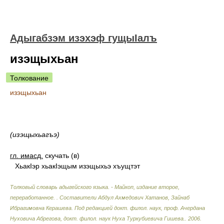
Адыгабзэм изэхэф гущыIалъ
изэщыхьан
Толкование
изэщыхьан
(изэщыхьагъэ)
гл. имасд.
скучать (в)
ХьакIэр хьакIэщым изэщыхьэ хъущтэт
Толковый словарь адыгейского языка. - Майкоп, издание второе,
переработанное.
.
Составители Абдул Ахмедович Хатанов, Зайнаб
Ибрагимовна Керашева. Под редакцией докт. филол. наук, проф. Ачердана
Нуховича Абрегова, докт. филол. наук Нуха Туркубиевича Гишева.
.
2006
.