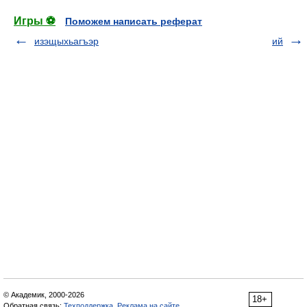
Игры ⚽
Поможем написать реферат
изэщыхьагъэр
ий
© Академик, 2000-2026
18+
Обратная связь:
Техподдержка
,
Реклама на сайте